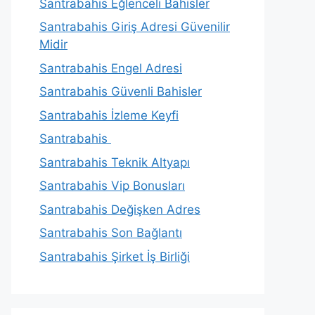
Santrabahis Eğlenceli Bahisler
Santrabahis Giriş Adresi Güvenilir
Midir
Santrabahis Engel Adresi
Santrabahis Güvenli Bahisler
Santrabahis İzleme Keyfi
Santrabahis
Santrabahis Teknik Altyapı
Santrabahis Vip Bonusları
Santrabahis Değişken Adres
Santrabahis Son Bağlantı
Santrabahis Şirket İş Birliği