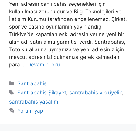
Yeni adresin canlı bahis seçenekleri için
kullanılması zorunludur ve Bilgi Teknolojileri ve
İletişim Kurumu tarafından engellenemez. Şirket,
spor ve casino oyunlarının yayınlandığı
Türkiye’de kapatılan eski adresin yerine yeni bir
alan adı satın alma garantisi verdi. Santrabahis,
Toto kurallarına uymanıza ve yeni adresiniz için
mevcut adresinizi bulmanıza gerek kalmadan
para …
Devamını oku
Kategoriler
Santrabahis
Etiketler
Santrabahis Şikayet
,
santrabahis vip üyelik
,
santrabahis yasal mı
Yorum yap