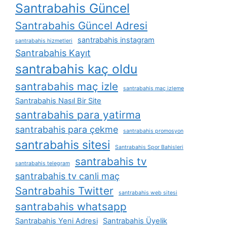
Santrabahis Güncel
Santrabahis Güncel Adresi
santrabahis instagram
santrabahis hizmetleri
Santrabahis Kayıt
santrabahis kaç oldu
santrabahis maç izle
santrabahis maç izleme
Santrabahis Nasıl Bir Site
santrabahis para yatirma
santrabahis para çekme
santrabahis promosyon
santrabahis sitesi
Santrabahis Spor Bahisleri
santrabahis tv
santrabahis telegram
santrabahis tv canli maç
Santrabahis Twitter
santrabahis web sitesi
santrabahis whatsapp
Santrabahis Yeni Adresi
Santrabahis Üyelik