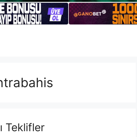
ntrabahis
 Teklifler