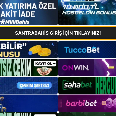
SANTRABAHİS GİRİŞ İÇİN TIKLAYINIZ!