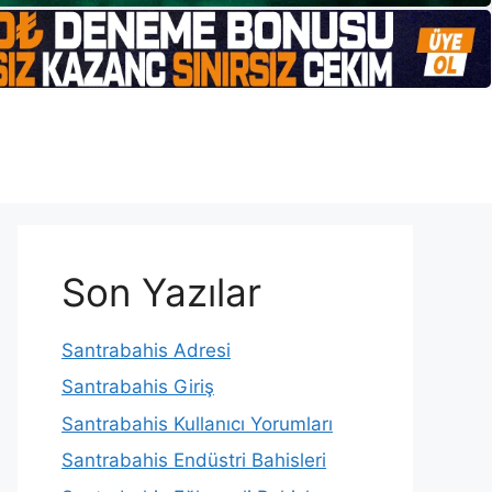
Son Yazılar
Santrabahis Adresi
Santrabahis Giriş
Santrabahis Kullanıcı Yorumları
Santrabahis Endüstri Bahisleri