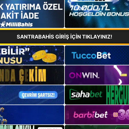
SANTRABAHİS GİRİŞ İÇİN TIKLAYINIZ!