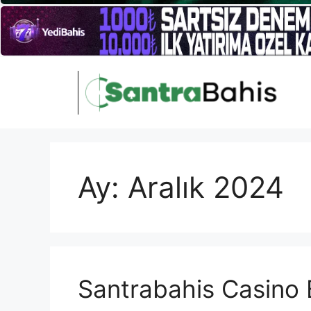
İçeriğe
atla
Ay:
Aralık 2024
Santrabahis Casino 