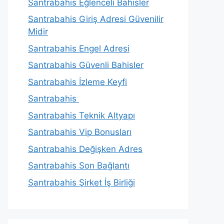
Santrabahis Eğlenceli Bahisler
Santrabahis Giriş Adresi Güvenilir
Midir
Santrabahis Engel Adresi
Santrabahis Güvenli Bahisler
Santrabahis İzleme Keyfi
Santrabahis
Santrabahis Teknik Altyapı
Santrabahis Vip Bonusları
Santrabahis Değişken Adres
Santrabahis Son Bağlantı
Santrabahis Şirket İş Birliği