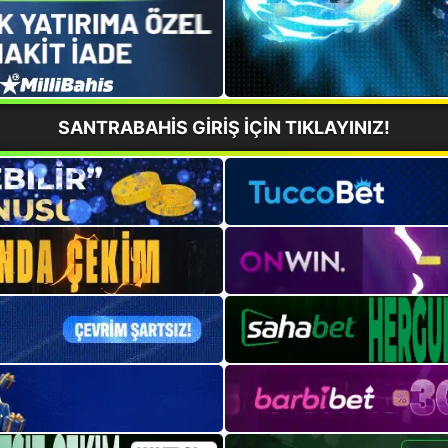
SANTRABAHİS GİRİŞ İÇİN TIKLAYINIZ!