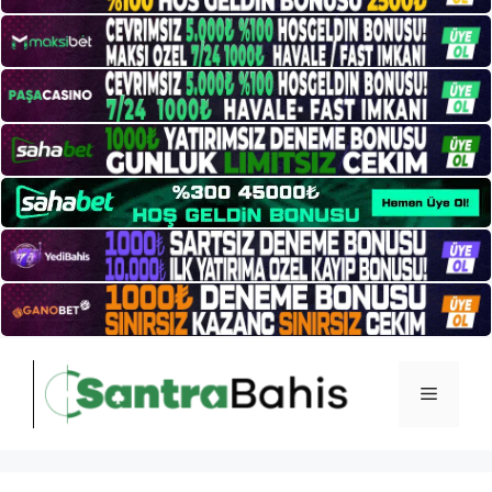
İçeriğe
atla
Menü