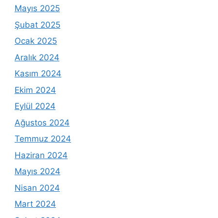
Mayıs 2025
Şubat 2025
Ocak 2025
Aralık 2024
Kasım 2024
Ekim 2024
Eylül 2024
Ağustos 2024
Temmuz 2024
Haziran 2024
Mayıs 2024
Nisan 2024
Mart 2024