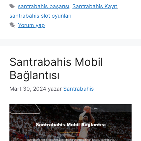
Etiketler
santrabahis başarısı
,
Santrabahis Kayıt
,
santrabahis slot oyunları
Yorum yap
Santrabahis Mobil
Bağlantısı
Mart 30, 2024
yazar
Santrabahis