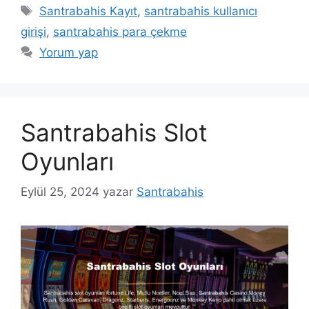
Etiketler
Santrabahis Kayıt
,
santrabahis kullanıcı
girişi
,
santrabahis para çekme
Yorum yap
Santrabahis Slot
Oyunları
Eylül 25, 2024
yazar
Santrabahis