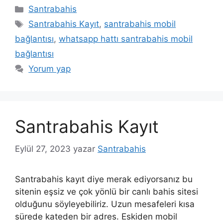
Kategoriler
Santrabahis
Etiketler
Santrabahis Kayıt
,
santrabahis mobil
bağlantısı
,
whatsapp hattı santrabahis mobil
bağlantısı
Yorum yap
Santrabahis Kayıt
Eylül 27, 2023
yazar
Santrabahis
Santrabahis kayıt diye merak ediyorsanız bu
sitenin eşsiz ve çok yönlü bir canlı bahis sitesi
olduğunu söyleyebiliriz. Uzun mesafeleri kısa
sürede kateden bir adres. Eskiden mobil