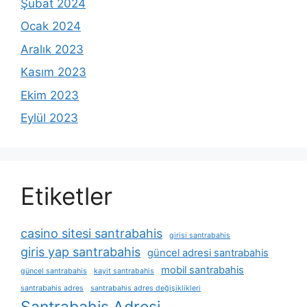
Şubat 2024
Ocak 2024
Aralık 2023
Kasım 2023
Ekim 2023
Eylül 2023
Etiketler
casino sitesi santrabahis
girisi santrabahis
giris yap santrabahis
güncel adresi santrabahis
mobil santrabahis
güncel santrabahis
kayit santrabahis
santrabahis adres
santrabahis adres değişiklikleri