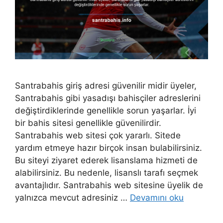
Santrabahis giriş adresi güvenilir midir üyeler,
Santrabahis gibi yasadışı bahisçiler adreslerini
değiştirdiklerinde genellikle sorun yaşarlar. İyi
bir bahis sitesi genellikle güvenilirdir.
Santrabahis web sitesi çok yararlı. Sitede
yardım etmeye hazır birçok insan bulabilirsiniz.
Bu siteyi ziyaret ederek lisanslama hizmeti de
alabilirsiniz. Bu nedenle, lisanslı tarafı seçmek
avantajlıdır. Santrabahis web sitesine üyelik de
yalnızca mevcut adresiniz …
Devamını oku