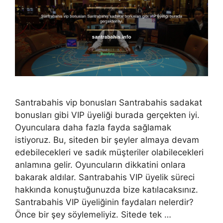
Santrabahis vip bonusları Santrabahis sadakat
bonusları gibi VIP üyeliği burada gerçekten iyi.
Oyunculara daha fazla fayda sağlamak
istiyoruz. Bu, siteden bir şeyler almaya devam
edebilecekleri ve sadık müşteriler olabilecekleri
anlamına gelir. Oyuncuların dikkatini onlara
bakarak aldılar. Santrabahis VIP üyelik süreci
hakkında konuştuğunuzda bize katılacaksınız.
Santrabahis VIP üyeliğinin faydaları nelerdir?
Önce bir şey söylemeliyiz. Sitede tek …