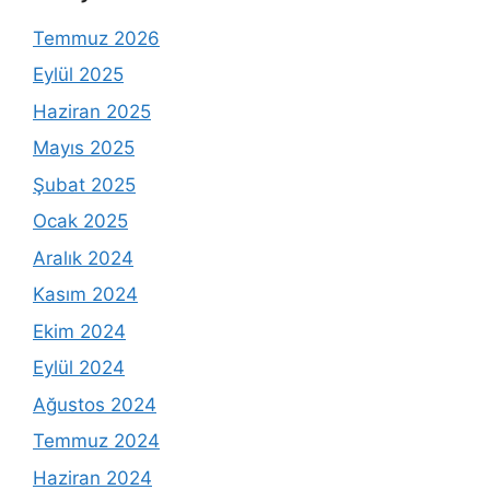
Temmuz 2026
Eylül 2025
Haziran 2025
Mayıs 2025
Şubat 2025
Ocak 2025
Aralık 2024
Kasım 2024
Ekim 2024
Eylül 2024
Ağustos 2024
Temmuz 2024
Haziran 2024