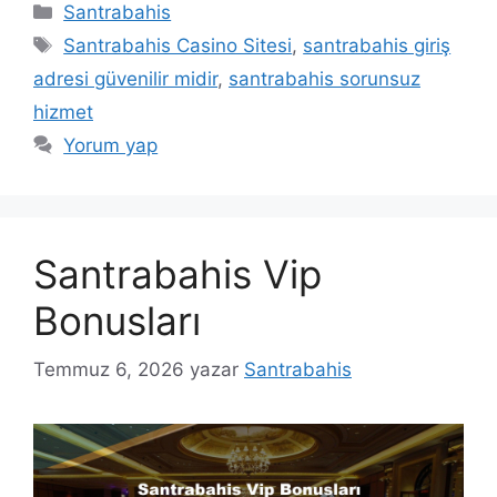
Kategoriler
Santrabahis
Etiketler
Santrabahis Casino Sitesi
,
santrabahis giriş
adresi güvenilir midir
,
santrabahis sorunsuz
hizmet
Yorum yap
Santrabahis Vip
Bonusları
Temmuz 6, 2026
yazar
Santrabahis