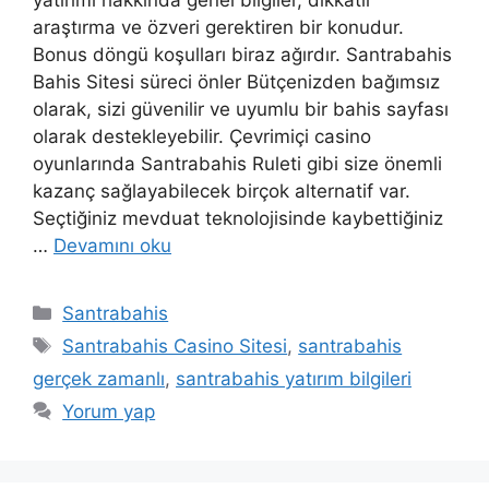
yatırımı hakkında genel bilgiler, dikkatli
araştırma ve özveri gerektiren bir konudur.
Bonus döngü koşulları biraz ağırdır. Santrabahis
Bahis Sitesi süreci önler Bütçenizden bağımsız
olarak, sizi güvenilir ve uyumlu bir bahis sayfası
olarak destekleyebilir. Çevrimiçi casino
oyunlarında Santrabahis Ruleti gibi size önemli
kazanç sağlayabilecek birçok alternatif var.
Seçtiğiniz mevduat teknolojisinde kaybettiğiniz
…
Devamını oku
Kategoriler
Santrabahis
Etiketler
Santrabahis Casino Sitesi
,
santrabahis
gerçek zamanlı
,
santrabahis yatırım bilgileri
Yorum yap