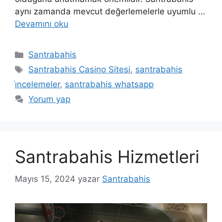
aynı zamanda mevcut değerlemelerle uyumlu …
Devamını oku
Kategoriler
Santrabahis
Etiketler
Santrabahis Casino Sitesi
,
santrabahis
i̇ncelemeler
,
santrabahis whatsapp
Yorum yap
Santrabahis Hizmetleri
Mayıs 15, 2024
yazar
Santrabahis