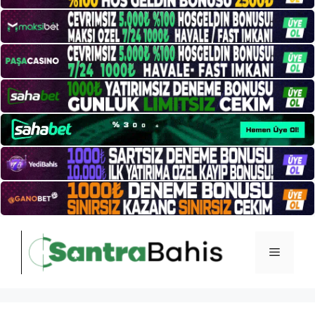
İçeriğe
atla
Menü