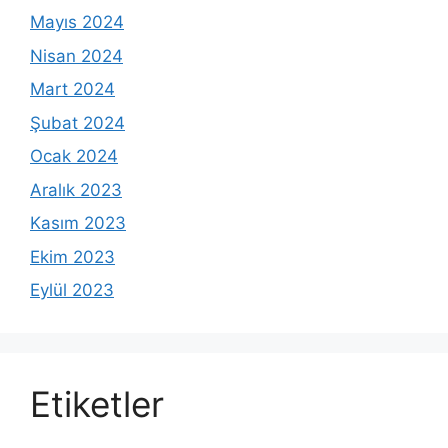
Mayıs 2024
Nisan 2024
Mart 2024
Şubat 2024
Ocak 2024
Aralık 2023
Kasım 2023
Ekim 2023
Eylül 2023
Etiketler