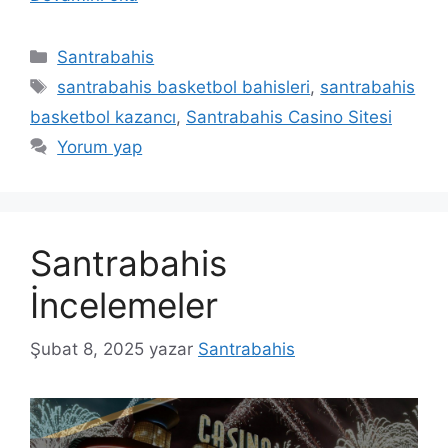
Kategoriler
Santrabahis
Etiketler
santrabahis basketbol bahisleri
,
santrabahis
basketbol kazancı
,
Santrabahis Casino Sitesi
Yorum yap
Santrabahis
İncelemeler
Şubat 8, 2025
yazar
Santrabahis