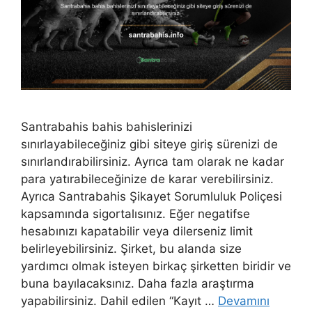
Santrabahis bahis bahislerinizi
sınırlayabileceğiniz gibi siteye giriş sürenizi de
sınırlandırabilirsiniz. Ayrıca tam olarak ne kadar
para yatırabileceğinize de karar verebilirsiniz.
Ayrıca Santrabahis Şikayet Sorumluluk Poliçesi
kapsamında sigortalısınız. Eğer negatifse
hesabınızı kapatabilir veya dilerseniz limit
belirleyebilirsiniz. Şirket, bu alanda size
yardımcı olmak isteyen birkaç şirketten biridir ve
buna bayılacaksınız. Daha fazla araştırma
yapabilirsiniz. Dahil edilen “Kayıt …
Devamını