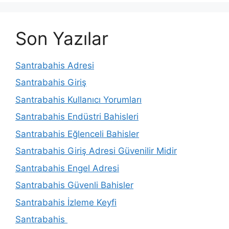
Son Yazılar
Santrabahis Adresi
Santrabahis Giriş
Santrabahis Kullanıcı Yorumları
Santrabahis Endüstri Bahisleri
Santrabahis Eğlenceli Bahisler
Santrabahis Giriş Adresi Güvenilir Midir
Santrabahis Engel Adresi
Santrabahis Güvenli Bahisler
Santrabahis İzleme Keyfi
Santrabahis