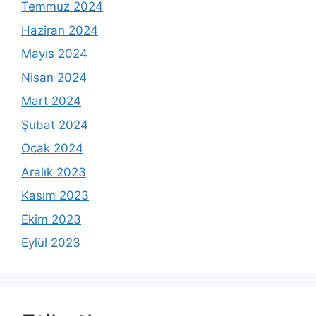
Temmuz 2024
Haziran 2024
Mayıs 2024
Nisan 2024
Mart 2024
Şubat 2024
Ocak 2024
Aralık 2023
Kasım 2023
Ekim 2023
Eylül 2023