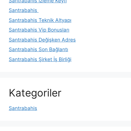
Santrabahis İzleme Keyfi
Santrabahis
Santrabahis Teknik Altyapı
Santrabahis Vip Bonusları
Santrabahis Değişken Adres
Santrabahis Son Bağlantı
Santrabahis Şirket İş Birliği
Kategoriler
Santrabahis