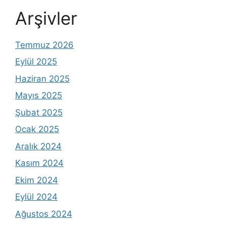
Arşivler
Temmuz 2026
Eylül 2025
Haziran 2025
Mayıs 2025
Şubat 2025
Ocak 2025
Aralık 2024
Kasım 2024
Ekim 2024
Eylül 2024
Ağustos 2024