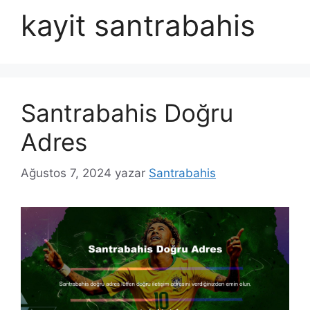
kayit santrabahis
Santrabahis Doğru
Adres
Ağustos 7, 2024
yazar
Santrabahis