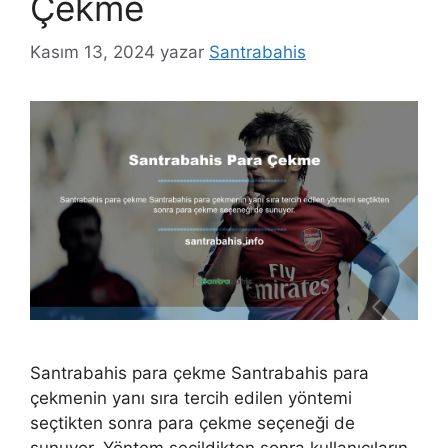
Çekme
Kasım 13, 2024
yazar
Santrabahis
Santrabahis para çekme Santrabahis para
çekmenin yanı sıra tercih edilen yöntemi
seçtikten sonra para çekme seçeneği de
sunuyor. Yöntem seçildikten sonra kullanıcıların