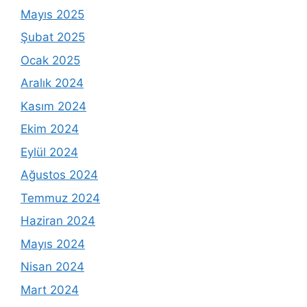
Mayıs 2025
Şubat 2025
Ocak 2025
Aralık 2024
Kasım 2024
Ekim 2024
Eylül 2024
Ağustos 2024
Temmuz 2024
Haziran 2024
Mayıs 2024
Nisan 2024
Mart 2024