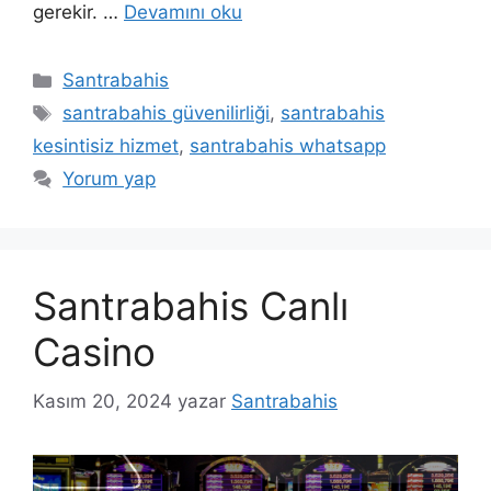
gerekir. …
Devamını oku
Kategoriler
Santrabahis
Etiketler
santrabahis güvenilirliği
,
santrabahis
kesintisiz hizmet
,
santrabahis whatsapp
Yorum yap
Santrabahis Canlı
Casino
Kasım 20, 2024
yazar
Santrabahis