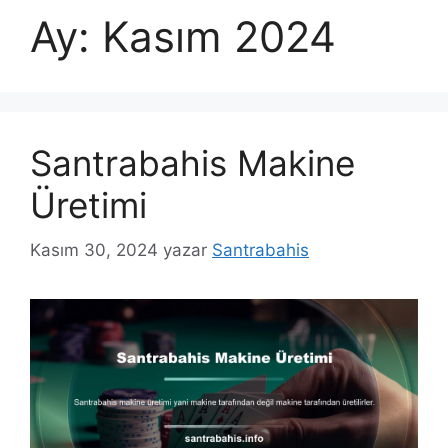
Ay:
Kasım 2024
Santrabahis Makine
Üretimi
Kasım 30, 2024
yazar
Santrabahis