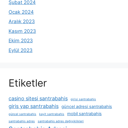
Şubat 2024
Ocak 2024
Aralık 2023
Kasım 2023
Ekim 2023
Eylül 2023
Etiketler
casino sitesi santrabahis
girisi santrabahis
giris yap santrabahis
güncel adresi santrabahis
mobil santrabahis
güncel santrabahis
kayit santrabahis
santrabahis adres
santrabahis adres değişiklikleri