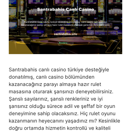
Santrabahis canlı casino türkiye desteğiyle
donatılmış, canlı casino bölümünden
kazanacağınız parayı almaya hazır rulet
masasına oturarak şansınızı deneyebilirsiniz.
Şanslı sayılarınız, şanslı renkleriniz ve iyi
şansınız olduğu sürece adil ve şeffaf bir oyun
deneyimine sahip olacaksınız. Hiç rulet oyunu
kazanmanın heyecanını yaşadınız mı? Kesinlikle
doğru ortamda hizmetin kontrollü ve kaliteli