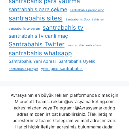
santrabahis para yatirma
santrabahis para çekme
santrabahis promosyon
santrabahis sitesi
Santrabahis Spor Bahisleri
santrabahis tv
santrabahis telegram
santrabahis tv canli maç
Santrabahis Twitter
santrabahis web sitesi
santrabahis whatsapp
Santrabahis Yeni Adresi
Santrabahis Üyelik
yeni giris santrabahis
Santrabahis Şikayet
Avrasya'nın en büyük reklam platformunda olmak için
Microsoft Teams:
reklam@avrasyamarketing.com
adresimizden veya Telegram: @Avrasyamarketing
adresimizden irtibat kurabilirsiniz. (Tek iletişim
adreslerimiz teams / telegram ve mail adresimizdir.
Harici hiçbir iletişim adresimiz bulunmamaktadır.