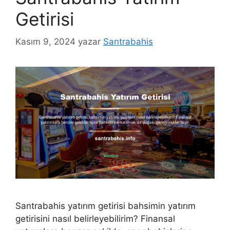
Getirisi
Kasım 9, 2024
yazar
Santrabahis
Santrabahis yatırım getirisi bahsimin yatırım
getirisini nasıl belirleyebilirim? Finansal