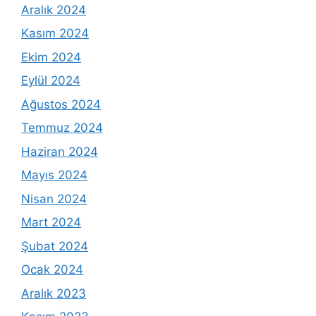
Aralık 2024
Kasım 2024
Ekim 2024
Eylül 2024
Ağustos 2024
Temmuz 2024
Haziran 2024
Mayıs 2024
Nisan 2024
Mart 2024
Şubat 2024
Ocak 2024
Aralık 2023