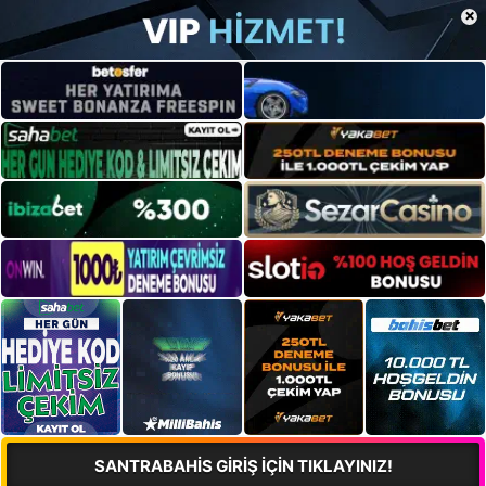
×
SANTRABAHİS GİRİŞ İÇİN TIKLAYINIZ!