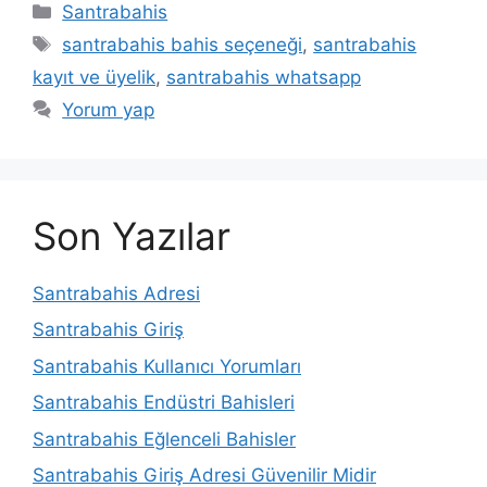
Kategoriler
Santrabahis
Etiketler
santrabahis bahis seçeneği
,
santrabahis
kayıt ve üyelik
,
santrabahis whatsapp
Yorum yap
Son Yazılar
Santrabahis Adresi
Santrabahis Giriş
Santrabahis Kullanıcı Yorumları
Santrabahis Endüstri Bahisleri
Santrabahis Eğlenceli Bahisler
Santrabahis Giriş Adresi Güvenilir Midir