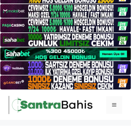
İçeriğe
atla
Menü