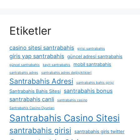
Etiketler
casino sitesi santrabahis
girisi santrabahis
giris yap santrabahis
güncel adresi santrabahis
mobil santrabahis
güncel santrabahis
kayit santrabahis
santrabahis adres
santrabahis adres değişiklikleri
Santrabahis Adresi
santrabahis bahis girişi
santrabahis bonus
Santrabahis Bahis Sitesi
santrabahis canli
santrabahis casino
Santrabahis Casino Oyunları
Santrabahis Casino Sitesi
santrabahis girisi
santrabahis giris twitter