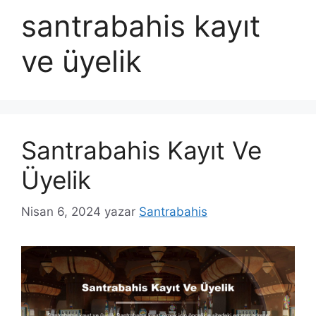
santrabahis kayıt
ve üyelik
Santrabahis Kayıt Ve
Üyelik
Nisan 6, 2024
yazar
Santrabahis