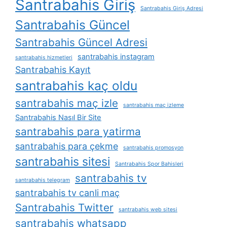
Santrabahis Giriş
Santrabahis Giriş Adresi
Santrabahis Güncel
Santrabahis Güncel Adresi
santrabahis instagram
santrabahis hizmetleri
Santrabahis Kayıt
santrabahis kaç oldu
santrabahis maç izle
santrabahis maç izleme
Santrabahis Nasıl Bir Site
santrabahis para yatirma
santrabahis para çekme
santrabahis promosyon
santrabahis sitesi
Santrabahis Spor Bahisleri
santrabahis tv
santrabahis telegram
santrabahis tv canli maç
Santrabahis Twitter
santrabahis web sitesi
santrabahis whatsapp