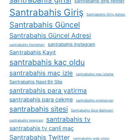
santrabahis giris twitter
Santrabahis Giriş
Santrabahis Giriş Adresi
Santrabahis Güncel
Santrabahis Güncel Adresi
santrabahis instagram
santrabahis hizmetleri
Santrabahis Kayıt
santrabahis kaç oldu
santrabahis maç izle
santrabahis maç izleme
Santrabahis Nasıl Bir Site
santrabahis para yatirma
santrabahis para çekme
santrabahis promosyon
santrabahis sitesi
Santrabahis Spor Bahisleri
santrabahis tv
santrabahis telegram
santrabahis tv canli maç
Santrabahis Twitter
santrabahis web sitesi