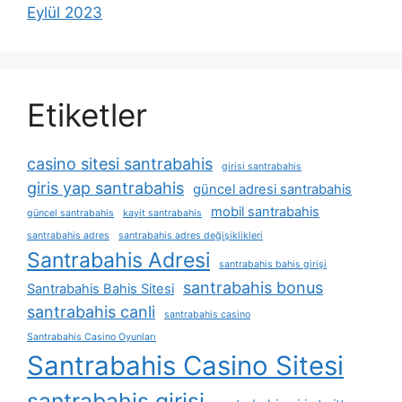
Eylül 2023
Etiketler
casino sitesi santrabahis
girisi santrabahis
giris yap santrabahis
güncel adresi santrabahis
mobil santrabahis
güncel santrabahis
kayit santrabahis
santrabahis adres
santrabahis adres değişiklikleri
Santrabahis Adresi
santrabahis bahis girişi
santrabahis bonus
Santrabahis Bahis Sitesi
santrabahis canli
santrabahis casino
Santrabahis Casino Oyunları
Santrabahis Casino Sitesi
santrabahis girisi