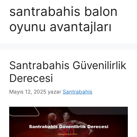
santrabahis balon
oyunu avantajları
Santrabahis Güvenilirlik
Derecesi
Mayıs 12, 2025
yazar
Santrabahis