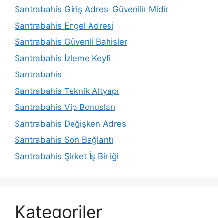
Santrabahis Giriş Adresi Güvenilir Midir
Santrabahis Engel Adresi
Santrabahis Güvenli Bahisler
Santrabahis İzleme Keyfi
Santrabahis
Santrabahis Teknik Altyapı
Santrabahis Vip Bonusları
Santrabahis Değişken Adres
Santrabahis Son Bağlantı
Santrabahis Şirket İş Birliği
Kategoriler