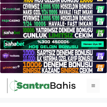
İçeriğe
atla
Menü