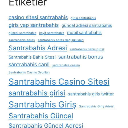
Etiketler
casino sitesi santrabahis
girisi santrabahis
giris yap santrabahis
güncel adresi santrabahis
mobil santrabahis
güncel santrabahis
kayit santrabahis
santrabahis adres
santrabahis adres değişiklikleri
Santrabahis Adresi
santrabahis bahis girişi
santrabahis bonus
Santrabahis Bahis Sitesi
santrabahis canli
santrabahis casino
Santrabahis Casino Oyunları
Santrabahis Casino Sitesi
santrabahis girisi
santrabahis giris twitter
Santrabahis Giriş
Santrabahis Giriş Adresi
Santrabahis Güncel
Santrabahis Güncel Adresi