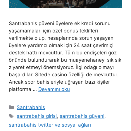
Santrabahis güveni üyelere ek kredi sorunu
yaşamamaları için özel bonus teklifleri
verilmekte olup, hesaplarında sorun yaşayan
üyelere yardımcı olmak için 24 saat çevrimiçi
destek hattı mevcuttur. Tüm bu endişeleri göz
önünde bulundurarak bu muayenehaneyi sık sık
ziyaret etmeyi önemsiyoruz. İlgi odağı olmayı
başardılar. Sitede casino özelliği de mevcuttur.
Ancak spor bahisleriyle uğraşan bazı kişiler
platforma …
Devamını oku
Kategoriler
Santrabahis
Etiketler
santrabahis girisi
,
santrabahis güveni
,
santrabahis twitter ve sosyal ağları