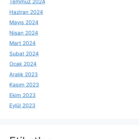
Temmuz 2024
Haziran 2024
Mayıs 2024
Nisan 2024
Mart 2024
Şubat 2024
Ocak 2024
Aralık 2023
Kasım 2023
Ekim 2023
Eylül 2023