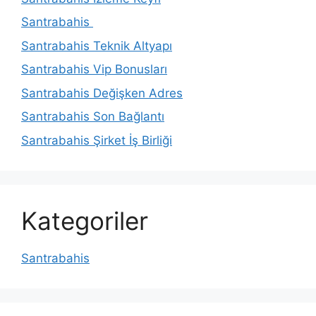
Santrabahis
Santrabahis Teknik Altyapı
Santrabahis Vip Bonusları
Santrabahis Değişken Adres
Santrabahis Son Bağlantı
Santrabahis Şirket İş Birliği
Kategoriler
Santrabahis