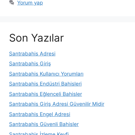
Yorum yap
Son Yazılar
Santrabahis Adresi
Santrabahis Giriş
Santrabahis Kullanıcı Yorumları
Santrabahis Endüstri Bahisleri
Santrabahis Eğlenceli Bahisler
Santrabahis Giriş Adresi Güvenilir Midir
Santrabahis Engel Adresi
Santrabahis Güvenli Bahisler
Santrabahis İzleme Keyfi