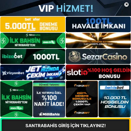
×
SANTRABAHİS GİRİŞ İÇİN TIKLAYINIZ!