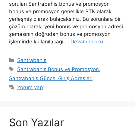
soruları Santrabahis bonus ve promosyon
bonus ve promosyon genellikle BTK olarak
yerleşmiş olarak bulacaksınız. Bu sorunlara bir
çözüm olarak, yeni bonus ve promosyon adresi
şemasının doğrudan bonus ve promosyon
işleminde kullanılacağı …
Devamını oku
Kategoriler
Santrabahis
Etiketler
Santrabahis Bonus ve Promosyon
,
Santrabahis Güncel Giriş Adresleri
Yorum yap
Son Yazılar