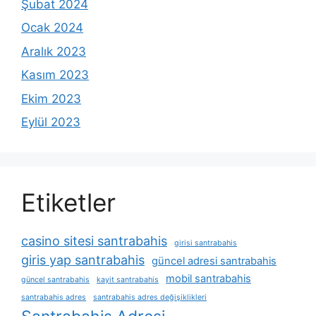
Şubat 2024
Ocak 2024
Aralık 2023
Kasım 2023
Ekim 2023
Eylül 2023
Etiketler
casino sitesi santrabahis
girisi santrabahis
giris yap santrabahis
güncel adresi santrabahis
mobil santrabahis
güncel santrabahis
kayit santrabahis
santrabahis adres
santrabahis adres değişiklikleri