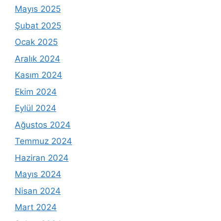
Mayıs 2025
Şubat 2025
Ocak 2025
Aralık 2024
Kasım 2024
Ekim 2024
Eylül 2024
Ağustos 2024
Temmuz 2024
Haziran 2024
Mayıs 2024
Nisan 2024
Mart 2024