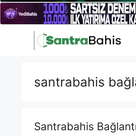
İçeriğe
atla
santrabahis bağla
Santrabahis Bağlantı