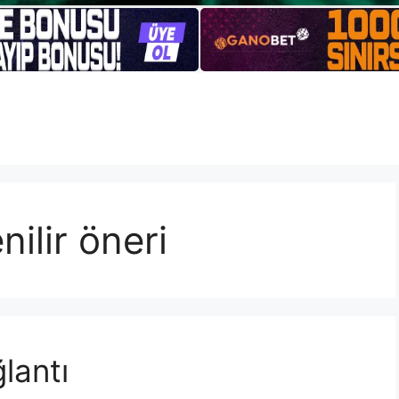
ilir öneri
lantı