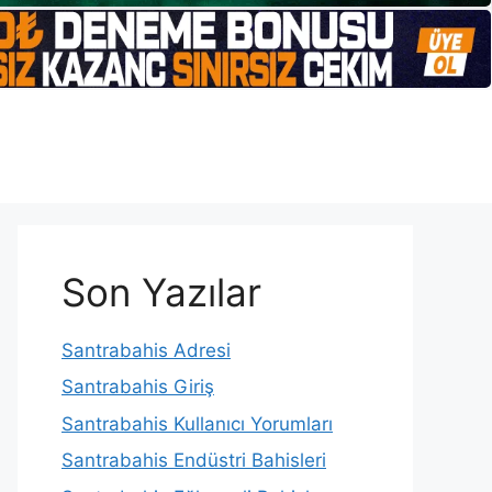
Son Yazılar
Santrabahis Adresi
Santrabahis Giriş
Santrabahis Kullanıcı Yorumları
Santrabahis Endüstri Bahisleri