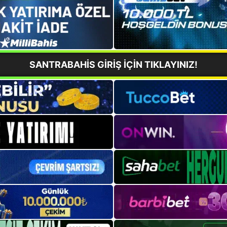
SANTRABAHİS GİRİŞ İÇİN TIKLAYINIZ!