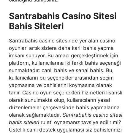
Santrabahis Casino Sitesi
Bahis Siteleri
Santrabahis casino sitesinde yer alan casino
oyunları artık sizlere daha karlı bahis yapma
imkanı sunuyor. Bu amacı gerçekleştirmek için
platform, kullanıcılarına iki farklı bahis seçeneği
sunmaktadır: canlı bahis ve sanal bahis. Bu,
kullanıcıların bu seçenekler arasından seçim
yapmasına ve bahislerini koymasına olanak
tanır. Casino oyun seçenekleri hizmetleri lisanslı
olarak sunulmakta olup, kullanıcıların yasal
düzenlemeler çerçevesinde bahis yapmalarına
olanak sağlamaktadır.
Santrabahis casino sitesi
bahis siteleri
ruleti oynamanız tavsiye edilir mi?
Üstelik canlı destek uygulaması siz bahislerinizi