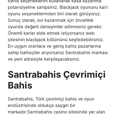
bahis seçeneklerini kullanarak kasa kazanma
potansiyeline sahipsiniz. Blackjack oyununu kart
oyunu seçeneklerinden biri olarak görüyoruz.
Sonuç olarak, evi kazanmak için öncelikle
oyunda değerli deneyimler edinmeniz gerekir.
Önemli karlar elde etmek istiyorsanız web
sitesinin blackjack bölümünü keşfedebilirsiniz.
En uygun oranlara ve geniş bahis pazarlarına
sahip bahisçiler arıyorsanız Santrabahis markası
ve yeni adresiyle karşılaşacaksınız.
Santrabahis Çevrimiçi
Bahis
Santrabahis, Türk çevrimiçi bahis ve oyun
endüstrisinde oldukça saygın bir
markadır.Santrabahis casino sitesinde yer alan