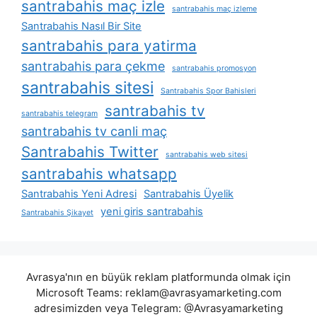
santrabahis maç izle
santrabahis maç izleme
Santrabahis Nasıl Bir Site
santrabahis para yatirma
santrabahis para çekme
santrabahis promosyon
santrabahis sitesi
Santrabahis Spor Bahisleri
santrabahis tv
santrabahis telegram
santrabahis tv canli maç
Santrabahis Twitter
santrabahis web sitesi
santrabahis whatsapp
Santrabahis Yeni Adresi
Santrabahis Üyelik
yeni giris santrabahis
Santrabahis Şikayet
Avrasya'nın en büyük reklam platformunda olmak için
Microsoft Teams:
reklam@avrasyamarketing.com
adresimizden veya Telegram: @Avrasyamarketing