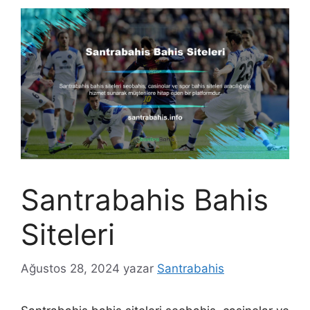
Santrabahis Bahis
Siteleri
Ağustos 28, 2024
yazar
Santrabahis