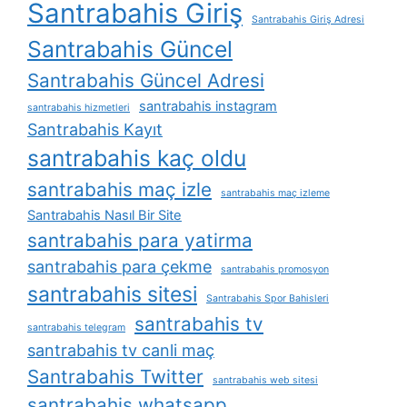
Santrabahis Giriş
Santrabahis Giriş Adresi
Santrabahis Güncel
Santrabahis Güncel Adresi
santrabahis instagram
santrabahis hizmetleri
Santrabahis Kayıt
santrabahis kaç oldu
santrabahis maç izle
santrabahis maç izleme
Santrabahis Nasıl Bir Site
santrabahis para yatirma
santrabahis para çekme
santrabahis promosyon
santrabahis sitesi
Santrabahis Spor Bahisleri
santrabahis tv
santrabahis telegram
santrabahis tv canli maç
Santrabahis Twitter
santrabahis web sitesi
santrabahis whatsapp