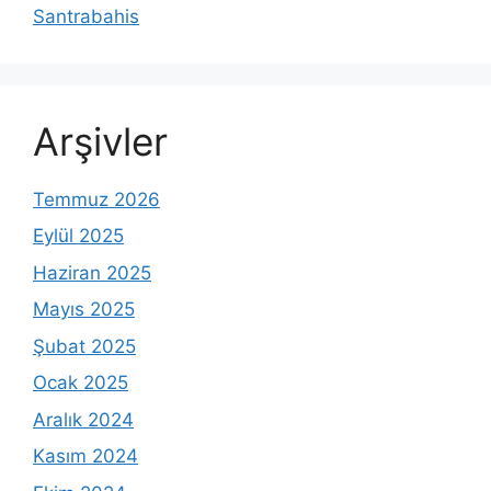
Santrabahis
Arşivler
Temmuz 2026
Eylül 2025
Haziran 2025
Mayıs 2025
Şubat 2025
Ocak 2025
Aralık 2024
Kasım 2024