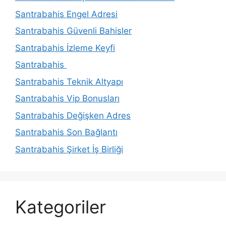
Santrabahis Engel Adresi
Santrabahis Güvenli Bahisler
Santrabahis İzleme Keyfi
Santrabahis
Santrabahis Teknik Altyapı
Santrabahis Vip Bonusları
Santrabahis Değişken Adres
Santrabahis Son Bağlantı
Santrabahis Şirket İş Birliği
Kategoriler