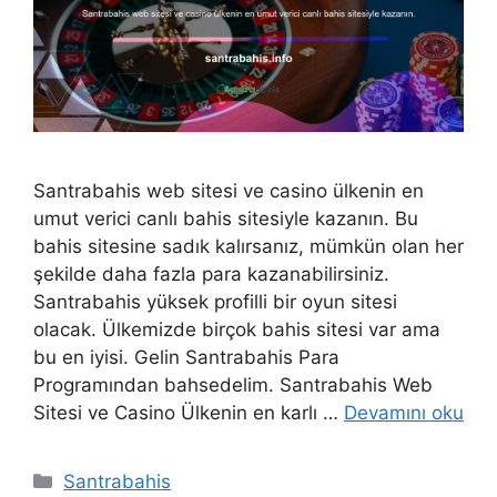
Santrabahis web sitesi ve casino ülkenin en
umut verici canlı bahis sitesiyle kazanın. Bu
bahis sitesine sadık kalırsanız, mümkün olan her
şekilde daha fazla para kazanabilirsiniz.
Santrabahis yüksek profilli bir oyun sitesi
olacak. Ülkemizde birçok bahis sitesi var ama
bu en iyisi. Gelin Santrabahis Para
Programından bahsedelim. Santrabahis Web
Sitesi ve Casino Ülkenin en karlı …
Devamını oku
Kategoriler
Santrabahis