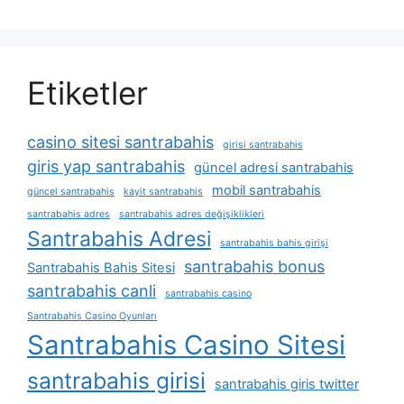
Etiketler
casino sitesi santrabahis
girisi santrabahis
giris yap santrabahis
güncel adresi santrabahis
mobil santrabahis
güncel santrabahis
kayit santrabahis
santrabahis adres
santrabahis adres değişiklikleri
Santrabahis Adresi
santrabahis bahis girişi
santrabahis bonus
Santrabahis Bahis Sitesi
santrabahis canli
santrabahis casino
Santrabahis Casino Oyunları
Santrabahis Casino Sitesi
santrabahis girisi
santrabahis giris twitter