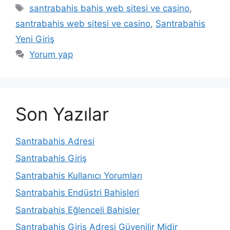
Etiketler
santrabahis bahis web sitesi ve casino
,
santrabahis web sitesi ve casino
,
Santrabahis
Yeni Giriş
Yorum yap
Son Yazılar
Santrabahis Adresi
Santrabahis Giriş
Santrabahis Kullanıcı Yorumları
Santrabahis Endüstri Bahisleri
Santrabahis Eğlenceli Bahisler
Santrabahis Giriş Adresi Güvenilir Midir