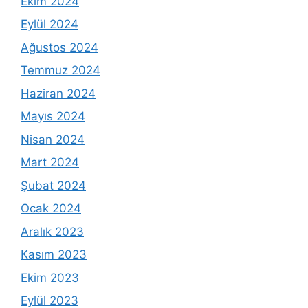
Ekim 2024
Eylül 2024
Ağustos 2024
Temmuz 2024
Haziran 2024
Mayıs 2024
Nisan 2024
Mart 2024
Şubat 2024
Ocak 2024
Aralık 2023
Kasım 2023
Ekim 2023
Eylül 2023