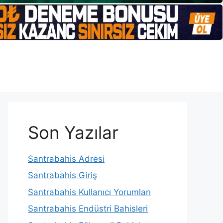
Son Yazılar
Santrabahis Adresi
Santrabahis Giriş
Santrabahis Kullanıcı Yorumları
Santrabahis Endüstri Bahisleri