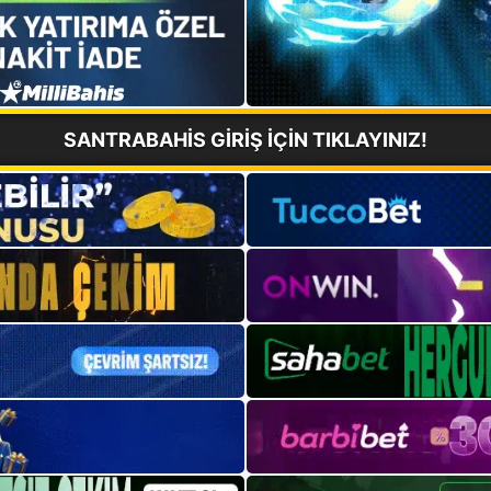
SANTRABAHİS GİRİŞ İÇİN TIKLAYINIZ!