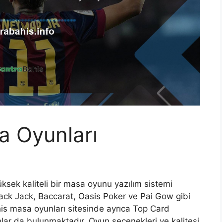
a Oyunları
sek kaliteli bir masa oyunu yazılım sistemi
Black Jack, Baccarat, Oasis Poker ve Pai Gow gibi
is masa oyunları sitesinde ayrıca Top Card
nlar da bulunmaktadır. Oyun seçenekleri ve kalitesi