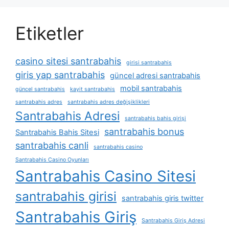
Etiketler
casino sitesi santrabahis
girisi santrabahis
giris yap santrabahis
güncel adresi santrabahis
mobil santrabahis
güncel santrabahis
kayit santrabahis
santrabahis adres
santrabahis adres değişiklikleri
Santrabahis Adresi
santrabahis bahis girişi
santrabahis bonus
Santrabahis Bahis Sitesi
santrabahis canli
santrabahis casino
Santrabahis Casino Oyunları
Santrabahis Casino Sitesi
santrabahis girisi
santrabahis giris twitter
Santrabahis Giriş
Santrabahis Giriş Adresi