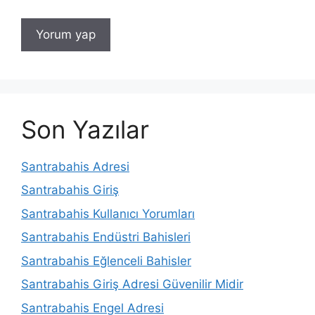
Son Yazılar
Santrabahis Adresi
Santrabahis Giriş
Santrabahis Kullanıcı Yorumları
Santrabahis Endüstri Bahisleri
Santrabahis Eğlenceli Bahisler
Santrabahis Giriş Adresi Güvenilir Midir
Santrabahis Engel Adresi