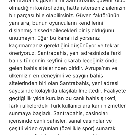
Santrabahis güvenli mi Santrabahis güvenli olup
olmadığını kontrol edin, hatta isterseniz ailenizin
bir parçası bile olabilirsiniz. Güven faktörünün
yanı sıra, bunun oyuncuların kendilerini
dışlanmış hissedebilecekleri bir iş olduğunu
unutmayın. Eğer bu kanalı izliyorsanız
kaçırmamanız gerektiğini düşünüyor ve tekrar
öneriyoruz. Santrabahis, yeni adresinizde farklı
bahis türlerinin keyfini çıkarabileceğiniz önde
gelen bahis sitelerinden biridir. Avrupa’nın ve
ülkemizin en deneyimli ve saygın bahis
sitelerinden biri olan Santrabahis, yeni adresi
sayesinde kolaylıkla ulaşılabilmektedir. Faaliyete
geçtiği ilk yılda kurulan bu canlı bahis şirketi,
farklı ülkelerdeki Türk kullanıcılara karlı hizmetler
sunmaya başladı. Santrabahis, casinoları
içerisinde canlı bahisler, sanal casinolar ve
çeşitli video oyunları (özellikle spor) sunarak