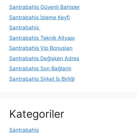
Santrabahis Güvenli Bahisler
Santrabahis İzleme Keyfi
Santrabahis
Santrabahis Teknik Altyapı
Santrabahis Vip Bonusları
Santrabahis Değişken Adres
Santrabahis Son Bağlantı
Santrabahis Şirket İş Birliği
Kategoriler
Santrabahis