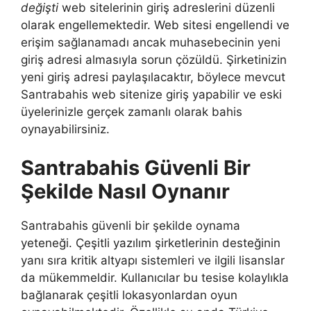
değişti
web sitelerinin giriş adreslerini düzenli
olarak engellemektedir. Web sitesi engellendi ve
erişim sağlanamadı ancak muhasebecinin yeni
giriş adresi almasıyla sorun çözüldü. Şirketinizin
yeni giriş adresi paylaşılacaktır, böylece mevcut
Santrabahis web sitenize giriş yapabilir ve eski
üyelerinizle gerçek zamanlı olarak bahis
oynayabilirsiniz.
Santrabahis Güvenli Bir
Şekilde Nasıl Oynanır
Santrabahis güvenli bir şekilde oynama
yeteneği. Çeşitli yazılım şirketlerinin desteğinin
yanı sıra kritik altyapı sistemleri ve ilgili lisanslar
da mükemmeldir. Kullanıcılar bu tesise kolaylıkla
bağlanarak çeşitli lokasyonlardan oyun