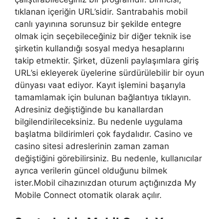
tıklanan içeriğin URL’sidir. Santrabahis mobil
canlı yayınına sorunsuz bir şekilde entegre
olmak için seçebileceğiniz bir diğer teknik ise
şirketin kullandığı sosyal medya hesaplarını
takip etmektir. Şirket, düzenli paylaşımlara giriş
URL’si ekleyerek üyelerine sürdürülebilir bir oyun
dünyası vaat ediyor. Kayıt işlemini başarıyla
tamamlamak için bulunan bağlantıya tıklayın.
Adresiniz değiştiğinde bu kanallardan
bilgilendirileceksiniz. Bu nedenle uygulama
başlatma bildirimleri çok faydalıdır. Casino ve
casino sitesi adreslerinin zaman zaman
değiştiğini görebilirsiniz. Bu nedenle, kullanıcılar
ayrıca verilerin güncel olduğunu bilmek
ister.Mobil cihazınızdan oturum açtığınızda My
Mobile Connect otomatik olarak açılır.