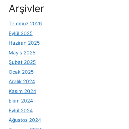
Arşivler
Temmuz 2026
Eylül 2025
Haziran 2025
Mayıs 2025
Şubat 2025
Ocak 2025
Aralık 2024
Kasım 2024
Ekim 2024
Eylül 2024
Ağustos 2024