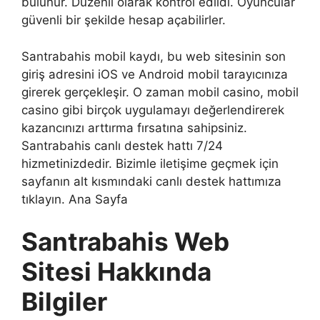
bulunur. Düzenli olarak kontrol edildi. Oyuncular
güvenli bir şekilde hesap açabilirler.
Santrabahis mobil kaydı, bu web sitesinin son
giriş adresini iOS ve Android mobil tarayıcınıza
girerek gerçekleşir. O zaman mobil casino, mobil
casino gibi birçok uygulamayı değerlendirerek
kazancınızı arttırma fırsatına sahipsiniz.
Santrabahis canlı destek hattı 7/24
hizmetinizdedir. Bizimle iletişime geçmek için
sayfanın alt kısmındaki canlı destek hattımıza
tıklayın. Ana Sayfa
Santrabahis Web
Sitesi Hakkında
Bilgiler