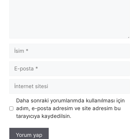
İsim
E-
posta
İnternet
sitesi
Daha sonraki yorumlarımda kullanılması için
adım, e-posta adresim ve site adresim bu
tarayıcıya kaydedilsin.