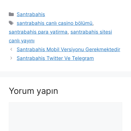
Kategoriler
Santrabahis
Etiketler
santrabahis canlı casino bölümü
,
santrabahis para yatirma
,
santrabahis sitesi
canlı yayını
Santrabahis Mobil Versiyonu Gerekmektedir
Santrabahis Twitter Ve Telegram
Yorum yapın
Yorum