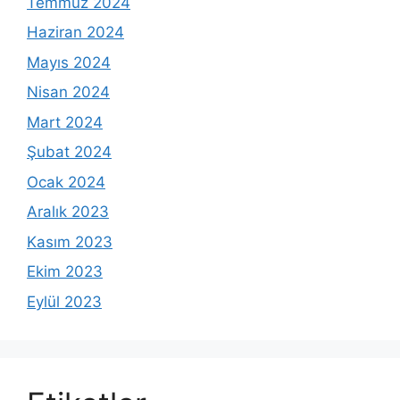
Temmuz 2024
Haziran 2024
Mayıs 2024
Nisan 2024
Mart 2024
Şubat 2024
Ocak 2024
Aralık 2023
Kasım 2023
Ekim 2023
Eylül 2023