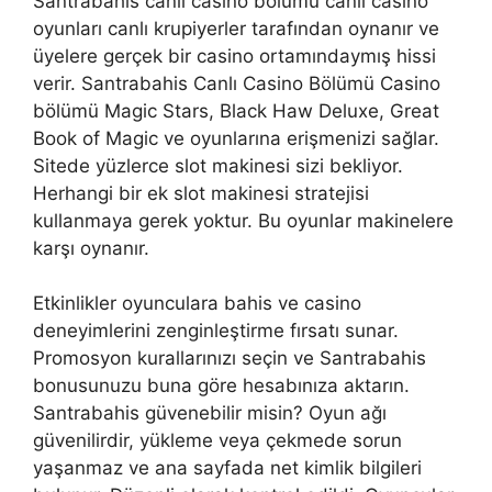
Santrabahis canlı casino bölümü canlı casino
oyunları canlı krupiyerler tarafından oynanır ve
üyelere gerçek bir casino ortamındaymış hissi
verir. Santrabahis Canlı Casino Bölümü Casino
bölümü Magic Stars, Black Haw Deluxe, Great
Book of Magic ve oyunlarına erişmenizi sağlar.
Sitede yüzlerce slot makinesi sizi bekliyor.
Herhangi bir ek slot makinesi stratejisi
kullanmaya gerek yoktur. Bu oyunlar makinelere
karşı oynanır.
Etkinlikler oyunculara bahis ve casino
deneyimlerini zenginleştirme fırsatı sunar.
Promosyon kurallarınızı seçin ve Santrabahis
bonusunuzu buna göre hesabınıza aktarın.
Santrabahis güvenebilir misin? Oyun ağı
güvenilirdir, yükleme veya çekmede sorun
yaşanmaz ve ana sayfada net kimlik bilgileri