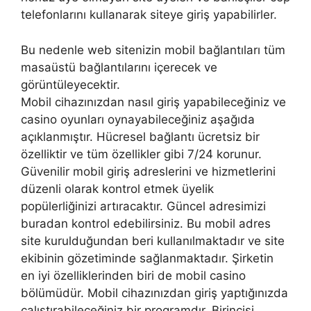
telefonlarını kullanarak siteye giriş yapabilirler.
Bu nedenle web sitenizin mobil bağlantıları tüm
masaüstü bağlantılarını içerecek ve
görüntüleyecektir.
Mobil cihazınızdan nasıl giriş yapabileceğiniz ve
casino oyunları oynayabileceğiniz aşağıda
açıklanmıştır. Hücresel bağlantı ücretsiz bir
özelliktir ve tüm özellikler gibi 7/24 korunur.
Güvenilir mobil giriş adreslerini ve hizmetlerini
düzenli olarak kontrol etmek üyelik
popülerliğinizi artıracaktır. Güncel adresimizi
buradan kontrol edebilirsiniz. Bu mobil adres
site kurulduğundan beri kullanılmaktadır ve site
ekibinin gözetiminde sağlanmaktadır. Şirketin
en iyi özelliklerinden biri de mobil casino
bölümüdür. Mobil cihazınızdan giriş yaptığınızda
çalıştırabileceğiniz bir programdır. Birincisi,