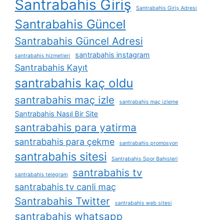
Santrabahis Giriş
Santrabahis Giriş Adresi
Santrabahis Güncel
Santrabahis Güncel Adresi
santrabahis instagram
santrabahis hizmetleri
Santrabahis Kayıt
santrabahis kaç oldu
santrabahis maç izle
santrabahis maç izleme
Santrabahis Nasıl Bir Site
santrabahis para yatirma
santrabahis para çekme
santrabahis promosyon
santrabahis sitesi
Santrabahis Spor Bahisleri
santrabahis tv
santrabahis telegram
santrabahis tv canli maç
Santrabahis Twitter
santrabahis web sitesi
santrabahis whatsapp