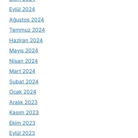
Eylül 2024
Ağustos 2024
Temmuz 2024
Haziran 2024
Mayıs 2024
Nisan 2024
Mart 2024
Şubat 2024
Ocak 2024
Aralık 2023
Kasım 2023
Ekim 2023
Eylül 2023