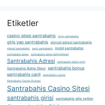
Etiketler
casino sitesi santrabahis
girisi santrabahis
giris yap santrabahis
güncel adresi santrabahis
mobil santrabahis
güncel santrabahis
kayit santrabahis
santrabahis adres
santrabahis adres değişiklikleri
Santrabahis Adresi
santrabahis bahis girişi
santrabahis bonus
Santrabahis Bahis Sitesi
santrabahis canli
santrabahis casino
Santrabahis Casino Oyunları
Santrabahis Casino Sitesi
santrabahis girisi
santrabahis giris twitter