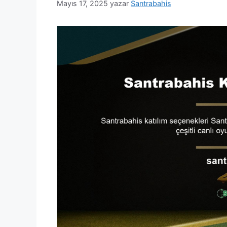
Mayıs 17, 2025
yazar
Santrabahis