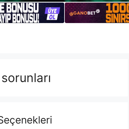
 sorunları
Seçenekleri