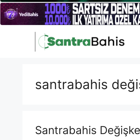
İçeriğe
atla
santrabahis değ
Santrabahis Değişk