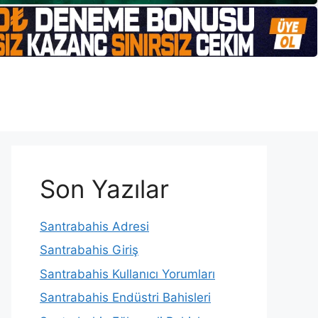
Son Yazılar
Santrabahis Adresi
Santrabahis Giriş
Santrabahis Kullanıcı Yorumları
Santrabahis Endüstri Bahisleri