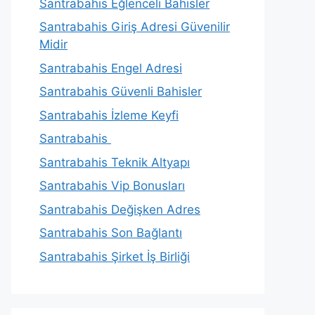
Santrabahis Eğlenceli Bahisler
Santrabahis Giriş Adresi Güvenilir
Midir
Santrabahis Engel Adresi
Santrabahis Güvenli Bahisler
Santrabahis İzleme Keyfi
Santrabahis
Santrabahis Teknik Altyapı
Santrabahis Vip Bonusları
Santrabahis Değişken Adres
Santrabahis Son Bağlantı
Santrabahis Şirket İş Birliği