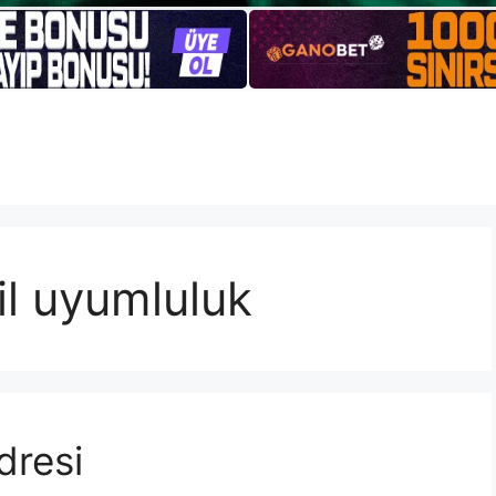
l uyumluluk
dresi