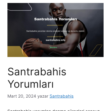
Santrabahis
Yorumları
Mart 20, 2024
yazar
Santrabahis