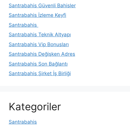
Santrabahis Güvenli Bahisler
Santrabahis İzleme Keyfi
Santrabahis
Santrabahis Teknik Altyapı
Santrabahis Vip Bonusları
Santrabahis Değişken Adres
Santrabahis Son Bağlantı
Santrabahis Şirket İş Birliği
Kategoriler
Santrabahis