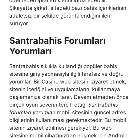
ödemeden iptal ettiklerini iddia edebilir.
Şikayette şirket, sitedeki bazı bahis içeriklerinin
adaletsiz bir şekilde görüntülendiğini ileri
sürüyor.
Santrabahis Forumları
Yorumları
Santrabahis sıklıkla kullandığı popüler bahis
sitesine giriş yapmasıyla ilgili tarafsız ve doğru
yorumlar. Bir Casino web sitesini ziyaret etmek,
sitenin içeriğini ve uygulamalarını kullanmaya
başlamanıza olanak tanır. Devam etmeden önce
birçok oyun severin tercih ettiği
Santrabahis
forumları yorumları
mobil sitesinin güncel adres
bilgilerinin kullanılması gerekmektedir. Bu mobil
sitenin ziyaret edilmesi gerekiyor. Bu web
sitesine mobil cihazınızdan erişmek için Android