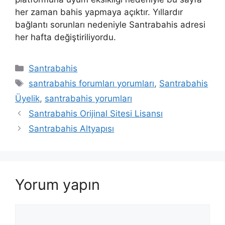
her zaman bahis yapmaya açıktır. Yıllardır
bağlantı sorunları nedeniyle Santrabahis adresi
her hafta değiştiriliyordu.
Kategoriler
Santrabahis
Etiketler
santrabahis forumları yorumları
,
Santrabahis
Üyelik
,
santrabahis yorumları
Santrabahis Orijinal Sitesi Lisansı
Santrabahis Altyapısı
Yorum yapın
Yorum