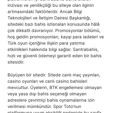
inzivası ve yenilikçiliği bu siteye olan ilginin
artmasındaki faktörlerdir. Ancak Bilgi
Teknolojileri ve İletişim Dairesi Başkanlığı,
sitedeki bazı bahis istisnaları konusunda hâlâ
çok dikkatli davranıyor. Promosyonlar bölümü,
hoş geldin promosyonları, kayıp para iadeleri ve
Türk oyun içeriğine ilişkin para yatırma
etkinlikleri hakkında bilgi sağlar. Santrabahis,
hızlı ve güvenli ödemeyi garanti eden bir bahis
sitesidir.
Büyüyen bir sitedir. Sitede canlı maç yayınları,
casino oyunları ve canlı casino bahisleri
mevcuttur. Üyelerin, BTK engellemesi olmayan
veya yasa dışı bahis seçeneği olmayan
adreslere çevrimiçi bahis oynamalarına izin
verilmesi mümkündür. Spor Toto’nun
platformuna uyum eksikliği nedeniyle bu sayfa