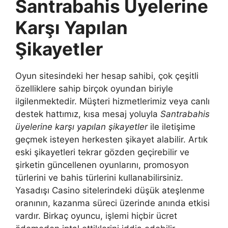
Santrabahis Üyelerine
Karşı Yapılan
Şikayetler
Oyun sitesindeki her hesap sahibi, çok çeşitli
özelliklere sahip birçok oyundan biriyle
ilgilenmektedir. Müşteri hizmetlerimiz veya canlı
destek hattımız, kısa mesaj yoluyla
Santrabahis
üyelerine karşı yapılan şikayetler
ile iletişime
geçmek isteyen herkesten şikayet alabilir. Artık
eski şikayetleri tekrar gözden geçirebilir ve
şirketin güncellenen oyunlarını, promosyon
türlerini ve bahis türlerini kullanabilirsiniz.
Yasadışı Casino sitelerindeki düşük ateşlenme
oranının, kazanma süreci üzerinde anında etkisi
vardır. Birkaç oyuncu, işlemi hiçbir ücret