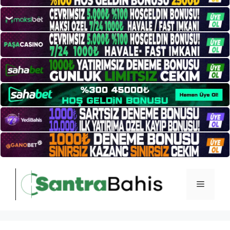
İçeriğe
atla
Menü