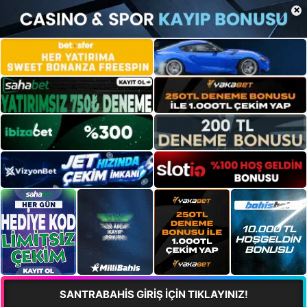
×
SANTRABAHİS GİRİŞ İÇİN TIKLAYINIZ!