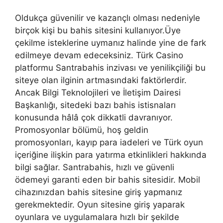
Oldukça güvenilir ve kazançlı olması nedeniyle
birçok kişi bu bahis sitesini kullanıyor.Üye
çekilme isteklerine uymanız halinde yine de fark
edilmeye devam edeceksiniz. Türk Casino
platformu Santrabahis inzivası ve yenilikçiliği bu
siteye olan ilginin artmasındaki faktörlerdir.
Ancak Bilgi Teknolojileri ve İletişim Dairesi
Başkanlığı, sitedeki bazı bahis istisnaları
konusunda hâlâ çok dikkatli davranıyor.
Promosyonlar bölümü, hoş geldin
promosyonları, kayıp para iadeleri ve Türk oyun
içeriğine ilişkin para yatırma etkinlikleri hakkında
bilgi sağlar. Santrabahis, hızlı ve güvenli
ödemeyi garanti eden bir bahis sitesidir. Mobil
cihazınızdan bahis sitesine giriş yapmanız
gerekmektedir. Oyun sitesine giriş yaparak
oyunlara ve uygulamalara hızlı bir şekilde