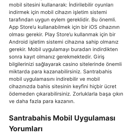
mobil sitesini kullanarak: İndirilebilir oyunları
indirmek için mobil cihazın işletim sistemi
tarafından uygun eylem gereklidir. Bu önemli.
App Store’u kullanabilmek için bir iOS cihazının
olması gerekir. Play Store’u kullanmak için bir
Android işletim sistemi cihazına sahip olmanız
gerekir. Mobil uygulamayı buradan indirdikten
sonra kayıt olmanız gerekmektedir. Giriş
bilgilerinizi sağlayarak casino sitelerinde önemli
miktarda para kazanabilirsiniz. Santrabahis
mobil uygulamasını indirebilir ve mobil
cihazınızda bahis sitesinin keyfini hiçbir ücret
ödemeden çıkarabilirsiniz. Zorluklarla başa çıkın
ve daha fazla para kazanın.
Santrabahis Mobil Uygulaması
Yorumları