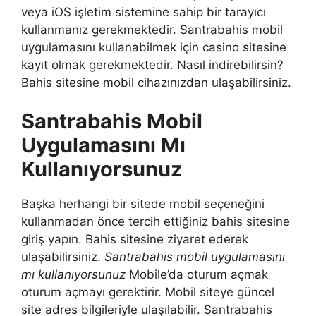
veya iOS işletim sistemine sahip bir tarayıcı
kullanmanız gerekmektedir. Santrabahis mobil
uygulamasını kullanabilmek için casino sitesine
kayıt olmak gerekmektedir. Nasıl indirebilirsin?
Bahis sitesine mobil cihazınızdan ulaşabilirsiniz.
Santrabahis Mobil
Uygulamasını Mı
Kullanıyorsunuz
Başka herhangi bir sitede mobil seçeneğini
kullanmadan önce tercih ettiğiniz bahis sitesine
giriş yapın. Bahis sitesine ziyaret ederek
ulaşabilirsiniz.
Santrabahis mobil uygulamasını
mı kullanıyorsunuz
Mobile’da oturum açmak
oturum açmayı gerektirir. Mobil siteye güncel
site adres bilgileriyle ulaşılabilir. Santrabahis