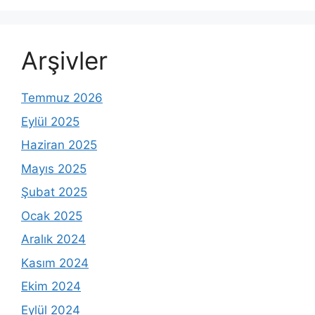
Arşivler
Temmuz 2026
Eylül 2025
Haziran 2025
Mayıs 2025
Şubat 2025
Ocak 2025
Aralık 2024
Kasım 2024
Ekim 2024
Eylül 2024